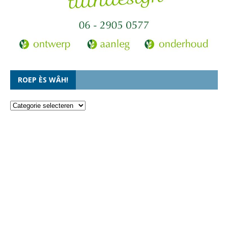
ROEP ÈS WÂH!