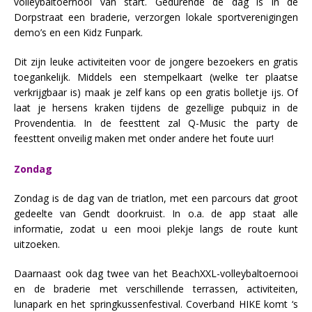
volleybaltoernooi van start. Gedurende de dag is in de
Dorpstraat een braderie, verzorgen lokale sportverenigingen
demo’s en een Kidz Funpark.
Dit zijn leuke activiteiten voor de jongere bezoekers en gratis
toegankelijk. Middels een stempelkaart (welke ter plaatse
verkrijgbaar is) maak je zelf kans op een gratis bolletje ijs. Of
laat je hersens kraken tijdens de gezellige pubquiz in de
Provendentia. In de feesttent zal Q-Music the party de
feesttent onveilig maken met onder andere het foute uur!
Zondag
Zondag is de dag van de triatlon, met een parcours dat groot
gedeelte van Gendt doorkruist. In o.a. de app staat alle
informatie, zodat u een mooi plekje langs de route kunt
uitzoeken.
Daarnaast ook dag twee van het BeachXXL-volleybaltoernooi
en de braderie met verschillende terrassen, activiteiten,
lunapark en het springkussenfestival. Coverband HIKE komt ‘s