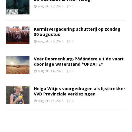
augustus 7, 2026
0
Kermisvergadering schutterij op zondag
30 augustus
augustus 5, 2026
0
Veer Doornenburg-Pááándere uit de vaart
door lage waterstand *UPDATE*
augustus 4, 2026
0
Helga Witjes voorgedragen als lijsttrekker
VVD Provinciale verkiezingen
augustus 3, 2026
0