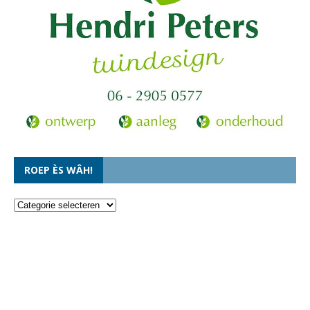
ROEP ÈS WÂH!