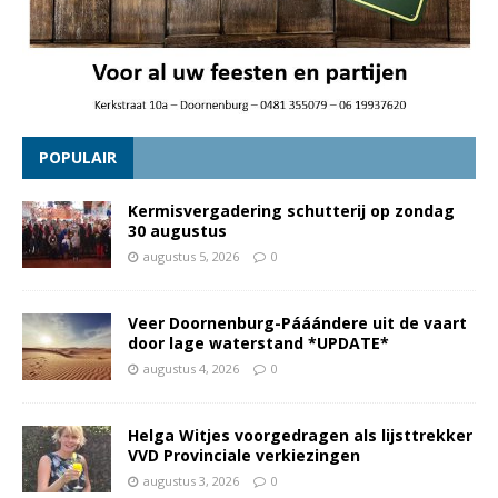
POPULAIR
Kermisvergadering schutterij op zondag
30 augustus
augustus 5, 2026
0
Veer Doornenburg-Pááándere uit de vaart
door lage waterstand *UPDATE*
augustus 4, 2026
0
Helga Witjes voorgedragen als lijsttrekker
VVD Provinciale verkiezingen
augustus 3, 2026
0