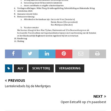
ALV
SCHUTTERIJ
VERGADERING
PREVIOUS
Lentekriebels bij de Merlijntjes
NEXT
Open Eetcafé op z’n paasbest