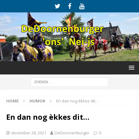
HOME
HUMOR
En dan nog èkkes dit…
En dan nog èkkes dit…
december 28, 2021
DeDoornenburger
0