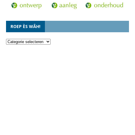
ROEP ÈS WÂH!