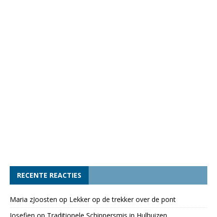
RECENTE REACTIES
Maria zJoosten
op
Lekker op de trekker over de pont
Josefien
op
Traditionele Schippersmis in Hulhuizen