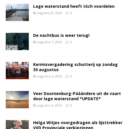
Lage waterstand heeft tóch voordelen
augustus 8, 2026
0
De nachtbus is weer terug!
augustus 7, 2026
0
Kermisvergadering schutterij op zondag
30 augustus
augustus 5, 2026
0
Veer Doornenburg-Pááándere uit de vaart
door lage waterstand *UPDATE*
augustus 4, 2026
0
Helga Witjes voorgedragen als lijsttrekker
VVD Provinciale verkiezingen