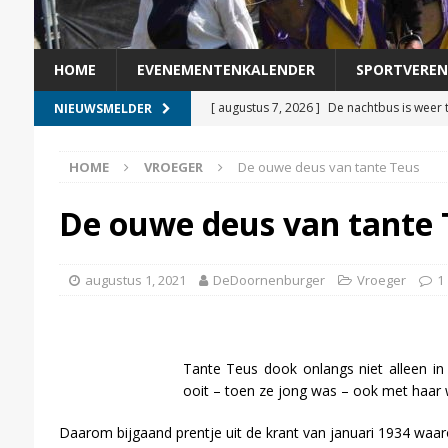
HOME
EVENEMENTENKALENDER
SPORTVEREN
[ augustus 7, 2026 ]
De nachtbus is weer 
NIEUWSMELDER
[ augustus 5, 2026 ]
Kermisvergadering s
HOME
VROEGER
De ouwe deus van tante Teus
[ augustus 4, 2026 ]
Veer Doornenburg-Pá
[ augustus 3, 2026 ]
Helga Witjes voorgedr
De ouwe deus van tante 
[ augustus 8, 2026 ]
Lage waterstand hee
augustus 1, 2021
DeDoornenburger
Vroeger
1
Tante Teus dook onlangs niet alleen in
ooit – toen ze jong was – ook met haar witt
Daarom bijgaand prentje uit de krant van januari 1934 waar