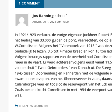
1 COMMENT
Jos Banning
schreef:
AUGUSTUS 1, 2021 OM 16:00
In 1921/1923 verkocht de vorige eigenaar Jonkheer Robert E
het bedrag van 33.000 gulden de pont, veerrechten, de op en
W.Cornelissen. Volgens het ” Verenboek van 1918 ” was deze 
onduidelijk te lezen, 3,5 tot 4 meter breed en kon 10 ton la
Volgens keurings rapporten van de overheid had Cornelisse
meer in de vaart. Er werd achtereenvolgens eerst vanaf 11.
zolderschuit ” Twee Gebroerders ” van Donath uit De Steeg
1945 tussen Doornenburg en Pannerden met de volgende re
kwam de reservepont van het Rhenenseveer in vaart, daarn
Culemborgse veer en tot slot de reservepont van het Eck en 
Zoals bekend kocht Cornelissen in mei 1954 de veerpont van
was.
BEANTWOORDEN