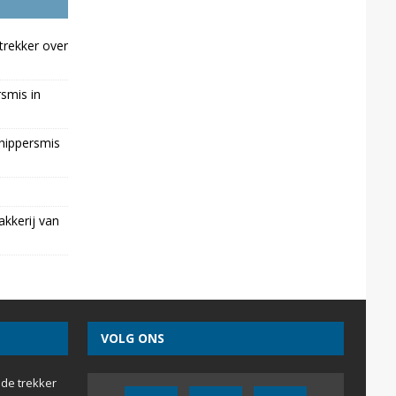
trekker over
rsmis in
chippersmis
kkerij van
VOLG ONS
 de trekker