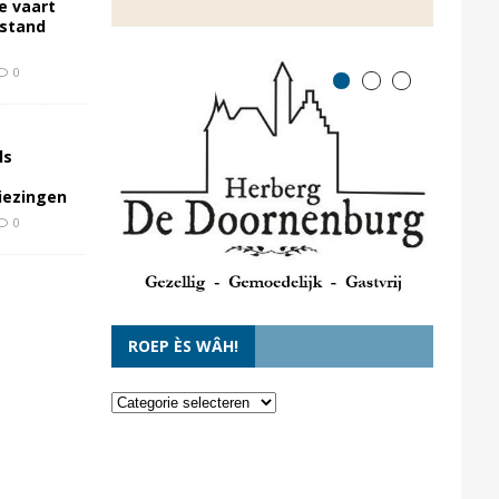
e vaart
rstand
0
ls
kiezingen
0
ROEP ÈS WÂH!