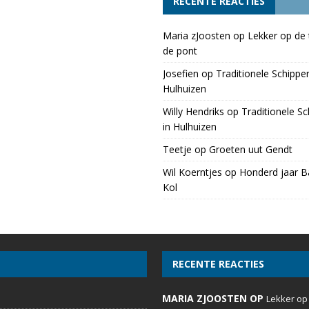
RECENTE REACTIES
Maria zJoosten
op
Lekker op de 
de pont
Josefien
op
Traditionele Schippe
Hulhuizen
Willy Hendriks
op
Traditionele S
in Hulhuizen
Teetje
op
Groeten uut Gendt
Wil Koerntjes
op
Honderd jaar Ba
Kol
RECENTE REACTIES
MARIA ZJOOSTEN OP
Lekker op