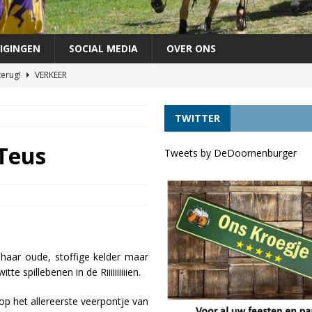
IGINGEN
SOCIAL MEDIA
OVER ONS
terug!
VERKEER
chutterij op zondag 30 augustus
FEEST
TWITTER
áándere uit de vaart door lage waterstand *UPDATE*
VERKEER
agen als lijsttrekker VVD Provinciale verkiezingen
DORPELINGEN
Teus
Tweets by DeDoornenburger
ft tóch voordelen
VERKEER
 haar oude, stoffige kelder maar
e spillebenen in de Riiiiiiiiiien.
op het allereerste veerpontje van