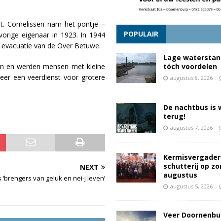
t. Cornelissen nam het pontje –
POPULAIR
orige eigenaar in 1923. In 1944
 evacuatie van de Over Betuwe.
Lage waterstan
ken en werden mensen met kleine
tóch voordelen
eer een veerdienst voor grotere
augustus 8, 2026
De nachtbus is 
terug!
augustus 7, 2026
Kermisvergader
schutterij op z
NEXT
augustus
‘brengers van geluk en nei-j leven’
augustus 5, 2026
Veer Doornenbu