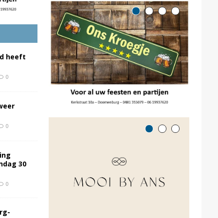
d heeft
0
weer
0
ing
ondag 30
0
rg-