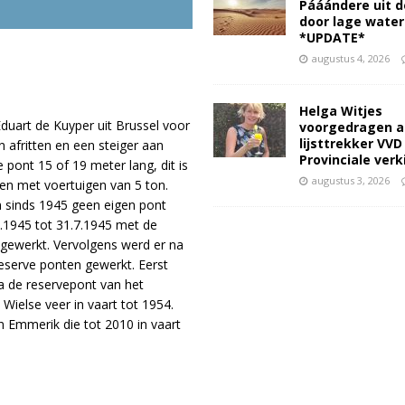
Pááándere uit d
door lage wate
*UPDATE*
augustus 4, 2026
Helga Witjes
duart de Kuyper uit Brussel voor
voorgedragen a
lijsttrekker VVD
 afritten en een steiger aan
Provinciale ver
pont 15 of 19 meter lang, dit is
augustus 3, 2026
den met voertuigen van 5 ton.
n sinds 1945 geen eigen pont
5.1945 tot 31.7.1945 met de
 gewerkt. Vervolgens werd er na
serve ponten gewerkt. Eerst
a de reservepont van het
Wielse veer in vaart tot 1954.
 Emmerik die tot 2010 in vaart