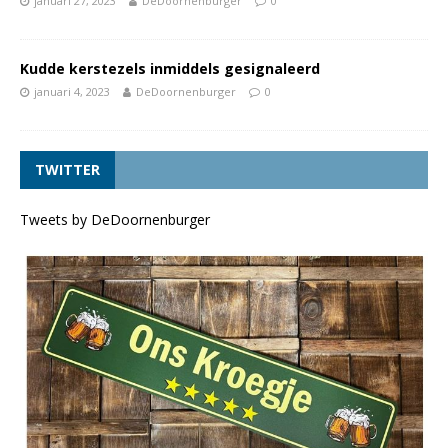
januari 27, 2023
DeDoornenburger
0
Kudde kerstezels inmiddels gesignaleerd
januari 4, 2023
DeDoornenburger
0
TWITTER
Tweets by DeDoornenburger