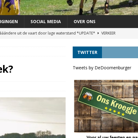
IGINGEN
SOCIAL MEDIA
OVER ONS
áándere uit de vaart door lage waterstand *UPDATE*
VERKEER
agen als lijsttrekker VVD Provinciale verkiezingen
DORPELINGEN
TWITTER
áándere uit de vaart door lage waterstand
VERKEER
VRINDJE
ek?
Tweets by DeDoornenburger
chutterij op zondag 30 augustus
FEEST