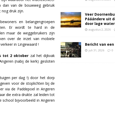
 dan van de bouwweg gebruik
 nog druk zijn.
Veer Doornenbu
Pááándere uit d
t bewoners en belangengroepen
door lage wate
ezen. Er wordt te hard in de
augustus 2, 2026
den maar de weggebruikers zijn
ken over de inzet van mobiele
Bericht van een 
 verkeer in Lingewaard !
juli 31, 2026
0
 tot 2 oktober
zal het dijkvak
Angeren (nabij de kerk) gesloten
tuigen per dag !) door het dorp
geven voor de stoplichten bij de
keer via de Paddepoel in Angeren
ar die extra drukte zal leiden tot
e school bijvoorbeeld in Angeren