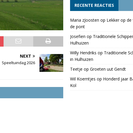
RECENTE REACTIES
Maria zJoosten
op
Lekker op de 
de pont
Josefien
op
Traditionele Schippe
Hulhuizen
Willy Hendriks
op
Traditionele S
NEXT
in Hulhuizen
Speeltuindag 2026
Teetje
op
Groeten uut Gendt
Wil Koerntjes
op
Honderd jaar Ba
Kol