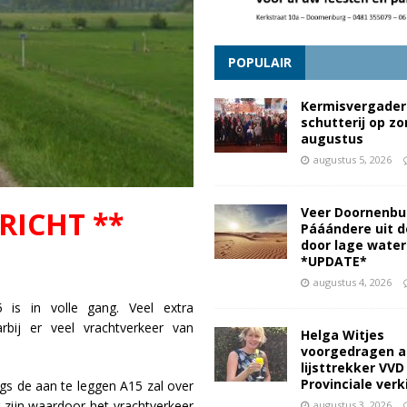
POPULAIR
Kermisvergader
schutterij op z
augustus
augustus 5, 2026
Veer Doornenbu
RICHT **
Pááándere uit d
door lage wate
*UPDATE*
augustus 4, 2026
is in volle gang. Veel extra
rbij er veel vrachtverkeer van
Helga Witjes
voorgedragen a
lijsttrekker VVD
Provinciale ver
s de aan te leggen A15 zal over
 zijn waardoor het vrachtverkeer
augustus 3, 2026