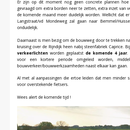
Er zijn op dit moment nog geen concrete plannen hoe m
gevraagd om extra borden neer te zetten, extra inzet van ve
de komende maand meer duidelijk worden. Wellicht dat e
Langstraat/vd Mondeweg zal gaan naar Bemmel/Huiss
onduidelijk.
Daarnaast is men bezig om de bouwweg door te trekken naa
kruising over de Rijndijk heen nabij steenfabriek Caprice. B
verkeerlichten
worden geplaatst
de komende 4 jaar
.
voor een kortere periode omgeleid worden, midde
bouwverkeer/bouwwerkzaamheden naast elkaar kan gaan.
Al met al aanpassingen die ertoe leiden dat men minder s
voor overstekende fietsers.
Wees alert de komende tijd !