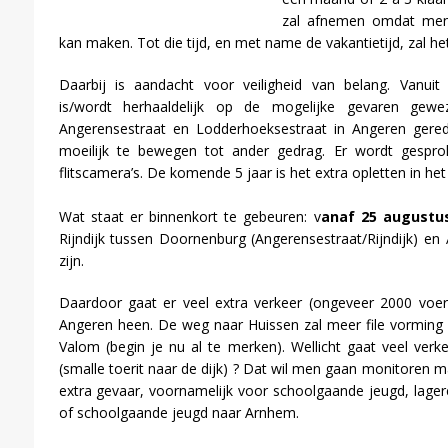
zal afnemen omdat men
kan maken. Tot die tijd, en met name de vakantietijd, zal het
Daarbij is aandacht voor veiligheid van belang. Vanui
is/wordt herhaaldelijk op de mogelijke gevaren gew
Angerensestraat en Lodderhoeksestraat in Angeren gere
moeilijk te bewegen tot ander gedrag. Er wordt gespro
flitscamera’s. De komende 5 jaar is het extra opletten in het
Wat staat er binnenkort te gebeuren: v
anaf 25 augustus
Rijndijk tussen Doornenburg (Angerensestraat/Rijndijk) en 
zijn.
Daardoor gaat er veel extra verkeer (ongeveer 2000 voer
Angeren heen. De weg naar Huissen zal meer file vorming 
Valom (begin je nu al te merken). Wellicht gaat veel ver
(smalle toerit naar de dijk) ? Dat wil men gaan monitoren ma
extra gevaar, voornamelijk voor schoolgaande jeugd, lager
of schoolgaande jeugd naar Arnhem.