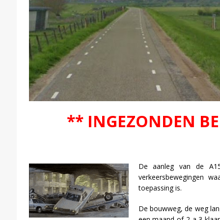
** INGEZONDEN BE
De aanleg van de A15 
verkeersbewegingen waa
toepassing is.
De bouwweg, de weg lang
een maand of 2 a 3 klaar