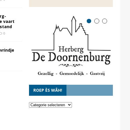
rg-
e vaart
rstand
0
vrindje
ROEP ÈS WÂH!