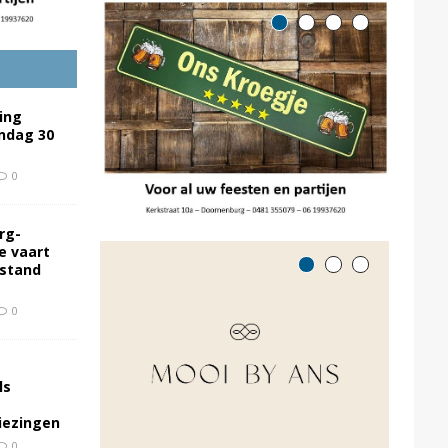
ing
ondag 30
0
rg-
e vaart
rstand
0
ls
kiezingen
0