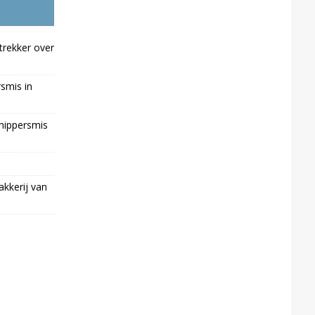
trekker over
rsmis in
chippersmis
kkerij van