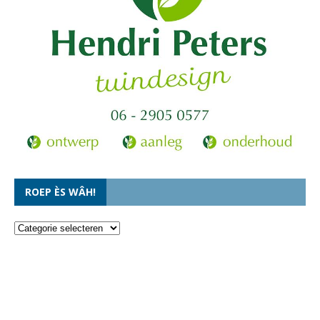
ROEP ÈS WÂH!