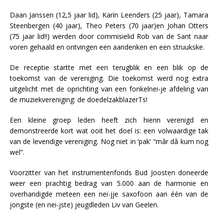
Daan Janssen (12,5 jaar lid), Karin Leenders (25 jaar), Tamara
Steenbergen (40 jaar), Theo Peters (70 jaar)en Johan Otters
(75 jaar lid!!) werden door commisielid Rob van de Sant naar
voren gehaald en ontvingen een aandenken en een struukske.
De receptie startte met een terugblik en een blik op de
toekomst van de vereniging. Die toekomst werd nog extra
uitgelicht met de oprichting van een fonkelnei-je afdeling van
de muziekvereniging: de doedelzakblazerTs!
Een kleine groep leden heeft zich hierin verenigd en
demonstreerde kort wat ooit het doel is: een volwaardige tak
van de levendige vereniging. Nog niet in ‘pak’ “mâr dâ kum nog
wel”.
Voorzitter van het instrumentenfonds Bud Joosten doneerde
weer een prachtig bedrag van 5.000 aan de harmonie en
overhandigde meteen een nei-jje saxofoon aan één van de
jongste (en nei-jste) jeugdleden Liv van Geelen.