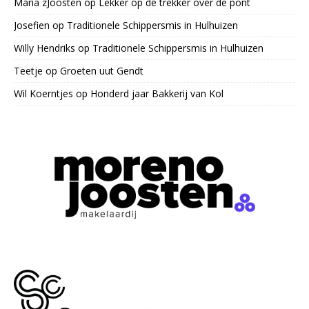
Maria zJoosten
op
Lekker op de trekker over de pont
Josefien
op
Traditionele Schippersmis in Hulhuizen
Willy Hendriks
op
Traditionele Schippersmis in Hulhuizen
Teetje
op
Groeten uut Gendt
Wil Koerntjes
op
Honderd jaar Bakkerij van Kol