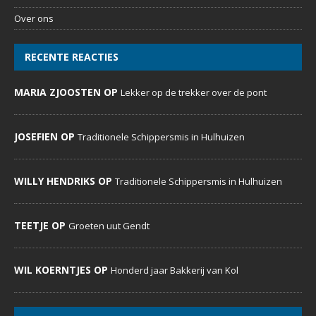
DeDoornenburger.nl… een website met dagelijks nieuws,
foto’s en commentaren voor inwoners, verenigingen,
bedrijven, expats en voor iedereen die Doornenburg een
warm hart toedraagt.
MENU
Home
Evenementenkalender
Sportverenigingen
Social Media