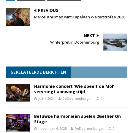
PREVIOUS
Marcel Knuiman wint Kapelaan Walterstrofee 2026
NEXT
Winterpret in Doornenburg
GERELATEERDE BERICHTEN
Harmonie concert ‘Wie speelt de Mol’
vervroegt aanvangstijd
juli 4, 2024
DeDoornenburger
0
Betuwse harmonieën spelen 2Gether On
Stage
november 6, 2025
DeDoornenburger
0