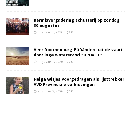
Kermisvergadering schutterij op zondag
30 augustus
augustus 5, 2026
0
Veer Doornenburg-Pááándere uit de vaart
door lage waterstand *UPDATE*
augustus 4, 2026
0
Helga Witjes voorgedragen als lijsttrekker
VVD Provinciale verkiezingen
augustus 3, 2026
0