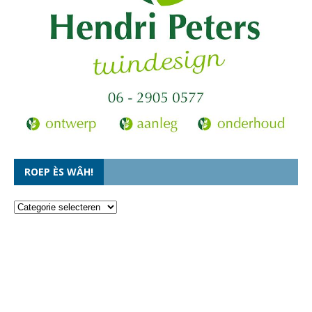
ROEP ÈS WÂH!