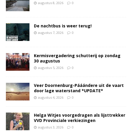
augustus 8, 2026
0
De nachtbus is weer terug!
augustus 7, 2026
0
Kermisvergadering schutterij op zondag
30 augustus
augustus 5, 2026
0
Veer Doornenburg-Pááándere uit de vaart
door lage waterstand *UPDATE*
augustus 4, 2026
0
Helga Witjes voorgedragen als lijsttrekker
VVD Provinciale verkiezingen
augustus 3, 2026
0