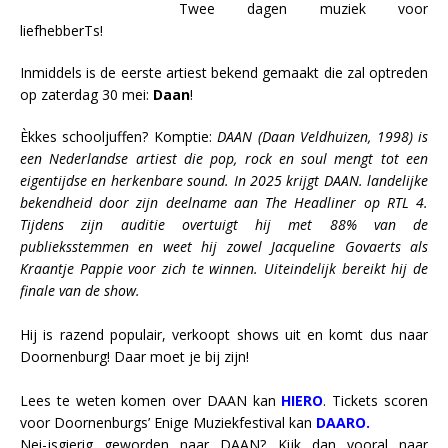
Twee dagen muziek voor
liefhebberTs!
Inmiddels is de eerste artiest bekend gemaakt die zal optreden
op zaterdag 30 mei:
Daan
!
Èkkes schooljuffen? Komptie:
DAAN (Daan Veldhuizen, 1998) is
een Nederlandse artiest die pop, rock en soul mengt tot een
eigentijdse en herkenbare sound. In 2025 krijgt DAAN. landelijke
bekendheid door zijn deelname aan The Headliner op RTL 4.
Tijdens zijn auditie overtuigt hij met 88% van de
publieksstemmen en weet hij zowel Jacqueline Govaerts als
Kraantje Pappie voor zich te winnen. Uiteindelijk bereikt hij de
finale van de show.
Hij is razend populair, verkoopt shows uit en komt dus naar
Doornenburg! Daar moet je bij zijn!
Lees te weten komen over DAAN kan
HIERO
. Tickets scoren
voor Doornenburgs’ Enige Muziekfestival kan
DAARO.
Nei-jsgierig geworden naar DAAN? Kijk dan vooral naar