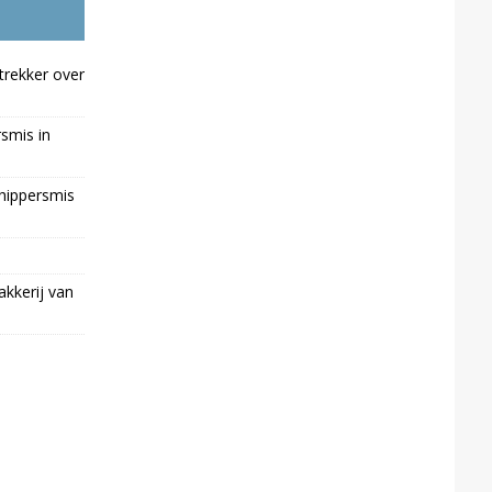
trekker over
rsmis in
chippersmis
kkerij van