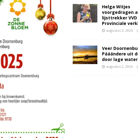
Helga Witjes
voorgedragen a
lijsttrekker VVD
Provinciale ver
augustus 3, 2026
Veer Doornenbu
Pááándere uit d
door lage wate
augustus 2, 2026