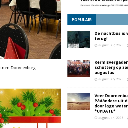
POPULAIR
De nachtbus is 
terug!
augustus 7, 2026
Kermisvergader
schutterij op z
ntrum Doornenburg
augustus
augustus 5, 2026
Veer Doornenbu
Pááándere uit d
door lage wate
*UPDATE*
augustus 4, 2026