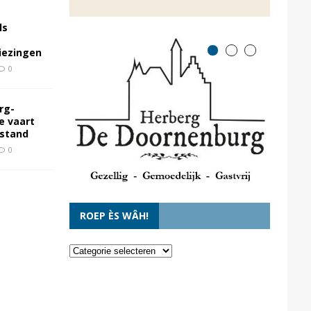
ls
kiezingen
0
rg-
e vaart
rstand
0
ROEP ÈS WÂH!