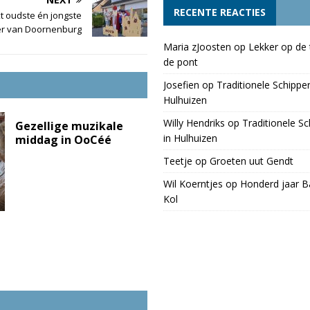
RECENTE REACTIES
t oudste én jongste
r van Doornenburg
Maria zJoosten
op
Lekker op de 
de pont
Josefien
op
Traditionele Schippe
Hulhuizen
Willy Hendriks
op
Traditionele S
Gezellige muzikale
in Hulhuizen
middag in OoCéé
Teetje
op
Groeten uut Gendt
Wil Koerntjes
op
Honderd jaar Ba
Kol