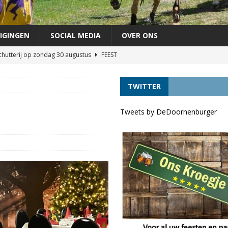
IGINGEN
SOCIAL MEDIA
OVER ONS
chutterij op zondag 30 augustus
FEEST
áándere uit de vaart door lage waterstand *UPDATE*
VERKEER
TWITTER
agen als lijsttrekker VVD Provinciale verkiezingen
DORPELINGEN
áándere uit de vaart door lage waterstand
VERKEER
Tweets by DeDoornenburger
terug!
VERKEER