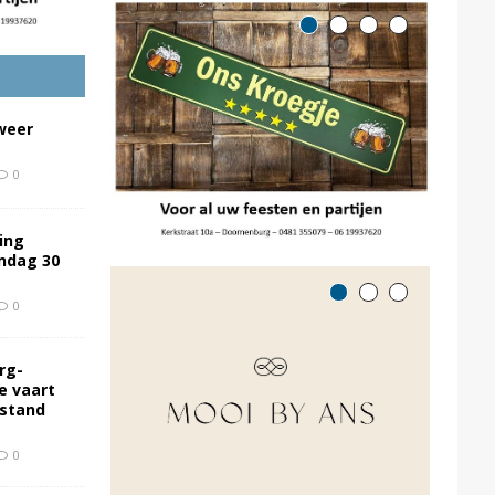
weer
0
ing
ondag 30
0
rg-
e vaart
rstand
0