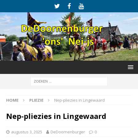
HOME
PLIEZIE
Nep-pliezies in Lingewaard
Nep-pliezies in Lingewaard
augustus 3, 2025
DeDoornenburger
0