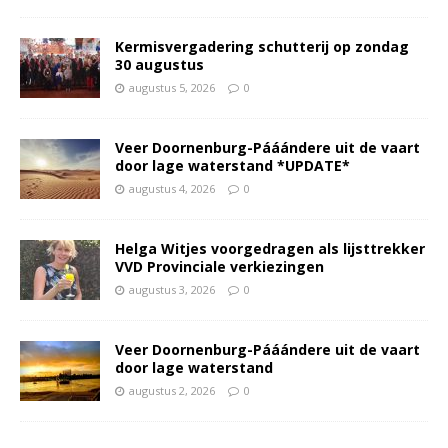
Kermisvergadering schutterij op zondag
30 augustus
augustus 5, 2026
0
Veer Doornenburg-Pááándere uit de vaart
door lage waterstand *UPDATE*
augustus 4, 2026
0
Helga Witjes voorgedragen als lijsttrekker
VVD Provinciale verkiezingen
augustus 3, 2026
0
Veer Doornenburg-Pááándere uit de vaart
door lage waterstand
augustus 2, 2026
0