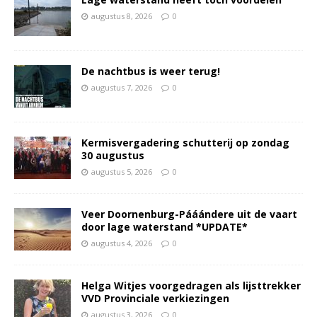
augustus 8, 2026
0
De nachtbus is weer terug!
augustus 7, 2026
0
Kermisvergadering schutterij op zondag
30 augustus
augustus 5, 2026
0
Veer Doornenburg-Pááándere uit de vaart
door lage waterstand *UPDATE*
augustus 4, 2026
0
Helga Witjes voorgedragen als lijsttrekker
VVD Provinciale verkiezingen
augustus 3, 2026
0