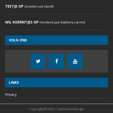
MENU
Home
Evenementenkalender
Sportverenigingen
Social Media
Over ons
RECENTE REACTIES
MARIA ZJOOSTEN OP
Lekker op de trekker over de pont
JOSEFIEN OP
Traditionele Schippersmis in Hulhuizen
WILLY HENDRIKS OP
Traditionele Schippersmis in Hulhuizen