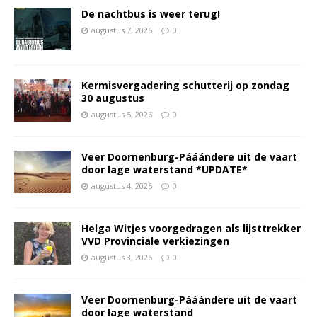
De nachtbus is weer terug!
augustus 7, 2026
0
Kermisvergadering schutterij op zondag
30 augustus
augustus 5, 2026
0
Veer Doornenburg-Pááándere uit de vaart
door lage waterstand *UPDATE*
augustus 4, 2026
0
Helga Witjes voorgedragen als lijsttrekker
VVD Provinciale verkiezingen
augustus 3, 2026
0
Veer Doornenburg-Pááándere uit de vaart
door lage waterstand