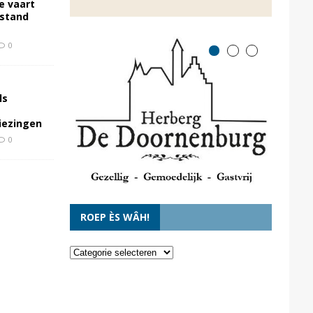
e vaart
rstand
0
ls
kiezingen
0
ROEP ÈS WÂH!