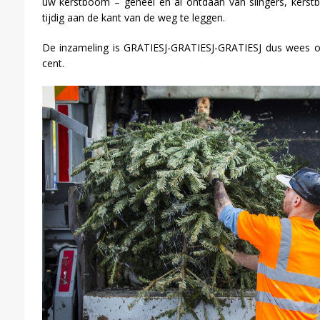
uw kerstboom – geheel en al ontdaan van slingers, kerstba
tijdig aan de kant van de weg te leggen.
De inzameling is GRATIESJ-GRATIESJ-GRATIESJ dus wees o
cent.