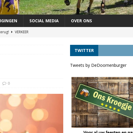
IGINGEN
SOCIAL MEDIA
OVER ONS
terug!
VERKEER
chutterij op zondag 30 augustus
FEEST
TWITTER
áándere uit de vaart door lage waterstand *UPDATE*
VERKEER
agen als lijsttrekker VVD Provinciale verkiezingen
DORPELINGEN
Tweets by DeDoornenburger
ft tóch voordelen
VERKEER
0