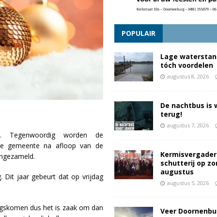
POPULAIR
Lage waterstan
tóch voordelen
augustus 8, 2026
De nachtbus is 
terug!
augustus 7, 2026
. Tegenwoordig worden de
e gemeente na afloop van de
Kermisvergader
 ingezameld.
schutterij op z
augustus
 Dit jaar gebeurt dat op vrijdag
augustus 5, 2026
ngskomen dus het is zaak om dan
Veer Doornenbu