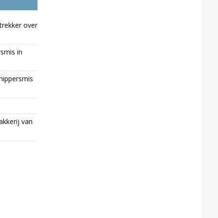
trekker over
rsmis in
chippersmis
kkerij van