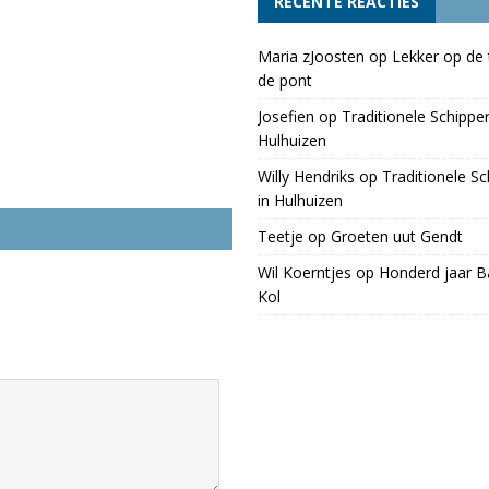
RECENTE REACTIES
Maria zJoosten
op
Lekker op de 
de pont
Josefien
op
Traditionele Schippe
Hulhuizen
Willy Hendriks
op
Traditionele S
in Hulhuizen
Teetje
op
Groeten uut Gendt
Wil Koerntjes
op
Honderd jaar Ba
Kol