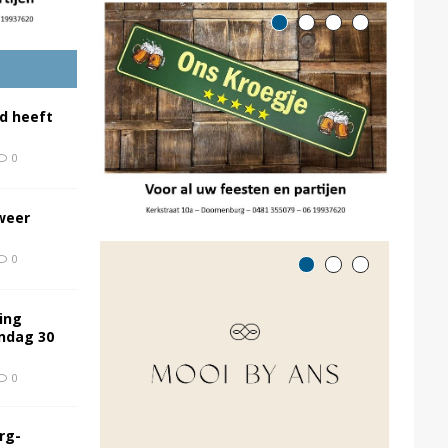
d heeft
0
weer
0
ing
ondag 30
0
rg-