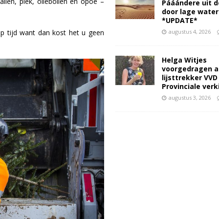
llen, piek, oliebollen en opoe –
Pááándere uit d
door lage wate
*UPDATE*
augustus 4, 2026
p tijd want dan kost het u geen
Helga Witjes
voorgedragen a
lijsttrekker VVD
Provinciale ver
augustus 3, 2026