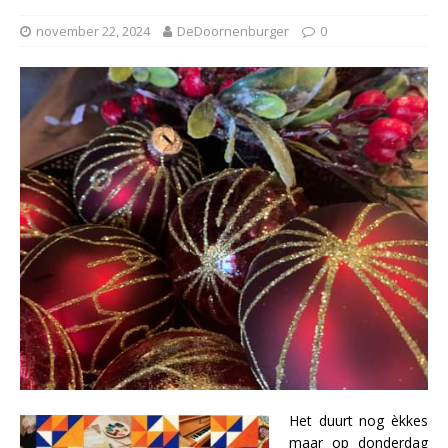
november 22, 2024
DeDoornenburger
0
Het duurt nog èkkes
maar op donderdag