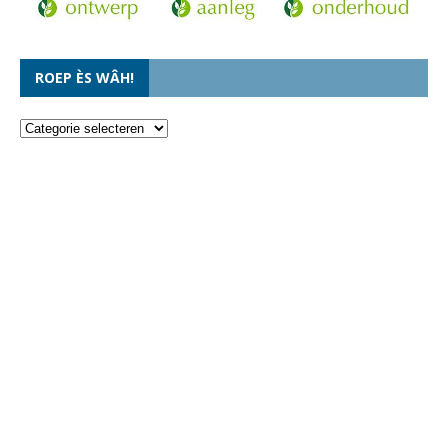
ROEP ÈS WÂH!