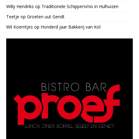
Willy Hendriks
op
Traditionele Schippersmis in Hulhuizen
Teetje
op
Groeten uut Gendt
Wil Koerntjes
op
Honderd jaar Bakkerij van Kol