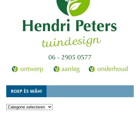
ROEP ÈS WÂH!