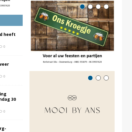
d heeft
0
weer
0
ing
ondag 30
0
rg-