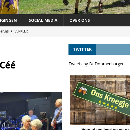
IGINGEN
SOCIAL MEDIA
OVER ONS
terug!
VERKEER
chutterij op zondag 30 augustus
FEEST
TWITTER
áándere uit de vaart door lage waterstand *UPDATE*
VERKEER
agen als lijsttrekker VVD Provinciale verkiezingen
DORPELINGEN
oCéé
Tweets by DeDoornenburger
ft tóch voordelen
VERKEER