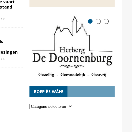
e vaart
rstand
0
ls
kiezingen
0
ROEP ÈS WÂH!