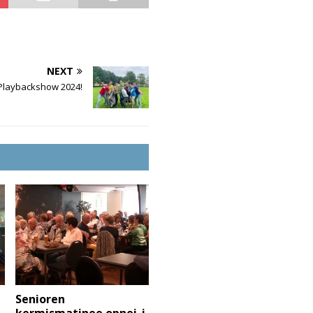
NEXT
 Playbackshow 2024!
Senioren
kermismatinee opnei-j