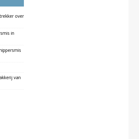
trekker over
rsmis in
chippersmis
kkerij van