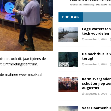
POPULAIR
Lage waterstan
tóch voordelen
augustus 8, 2026
De nachtbus is 
terug!
eert ook dit jaar tijdens de
et Ontmoetingscentrum.
augustus 7, 2026
l de matinee weer muzikaal
Kermisvergader
schutterij op z
augustus
augustus 5, 2026
Veer Doornenbu