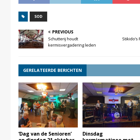
SOD
PREVIOUS
Schutterij houdt
Stikido’s
kermisvergadering leden
GERELATEERDE BERICHTEN
‘Dag van de Senioren’
Dinsdag
op dinsdag 21 oktober
kermismatinee met