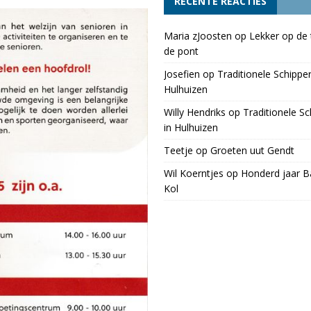
RECENTE REACTIES
Maria zJoosten
op
Lekker op de 
de pont
Josefien
op
Traditionele Schippe
Hulhuizen
Willy Hendriks
op
Traditionele S
in Hulhuizen
Teetje
op
Groeten uut Gendt
Wil Koerntjes
op
Honderd jaar Ba
Kol