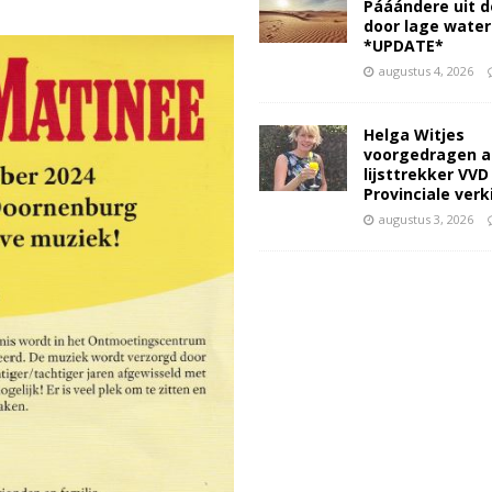
Pááándere uit d
door lage wate
*UPDATE*
augustus 4, 2026
Helga Witjes
voorgedragen a
lijsttrekker VVD
Provinciale ver
augustus 3, 2026