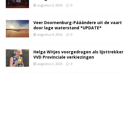
augustus 5, 2026
0
Veer Doornenburg-Pááándere uit de vaart
door lage waterstand *UPDATE*
augustus 4, 2026
0
Helga Witjes voorgedragen als lijsttrekker
VVD Provinciale verkiezingen
augustus 3, 2026
0