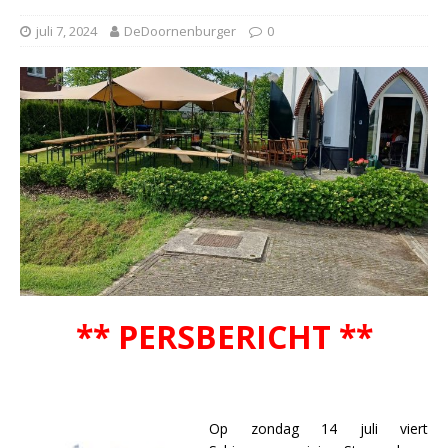
juli 7, 2024
DeDoornenburger
0
** PERSBERICHT **
Op zondag 14 juli viert