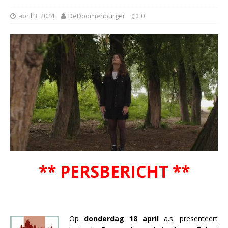
april 3, 2024
DeDoornenburger
0
** PERSBERICHT **
Op
donderdag 18 april
a.s. presenteert