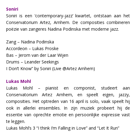
Soniri
Soniri is een ‘contemporary-jazz’ kwartet, ontstaan aan het
Conservatorium Artez, Arnhem. De composities combineren
poëzie van zangeres Nadina Podinska met moderne jazz.
Zang – Nadina Podinska
Accordeon – Lukas Proske
Bas – Jerom van der Laar Wijen
Drums – Leander Seekings
I Don’t Know” by Soniri (Live @Artez Arnhem)
Lukas Mohl
Lukas Mohl – pianist en componist, studeert aan
Conservatorium Artez Arnhem, en speelt eigen, jazzy,
composities. Het optreden van 16 april is solo, vaak speelt hij
ook in allerlei ensembles. In zijn muziek probeert hij de
essentie van oprechte emotie en persoonlijke expressie vast
te leggen.
Lukas Mohl’s 3 “I think I’m Falling in Love” and “Let It Run”