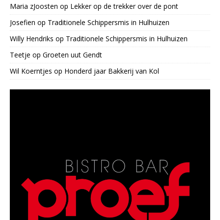
Maria zJoosten
op
Lekker op de trekker over de pont
Josefien
op
Traditionele Schippersmis in Hulhuizen
Willy Hendriks
op
Traditionele Schippersmis in Hulhuizen
Teetje
op
Groeten uut Gendt
Wil Koerntjes
op
Honderd jaar Bakkerij van Kol