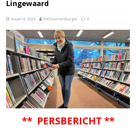
Lingewaard
maart 4, 2024
DeDoornenburger
0
** PERSBERICHT **