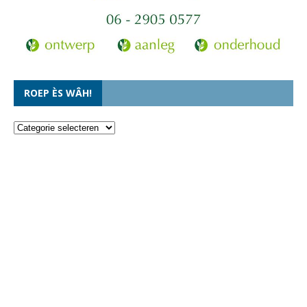
ROEP ÈS WÂH!