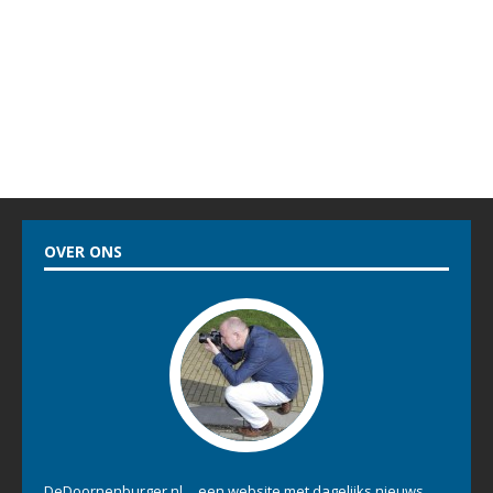
OVER ONS
DeDoornenburger.nl… een website met dagelijks nieuws,