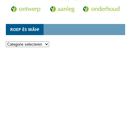
ROEP ÈS WÂH!