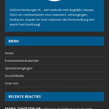
DeDoornenburger.nl… een website met dagelijks nieuws,
foto’s en commentaren voor inwoners, verenigingen,
bedrijven, expats en voor iedereen die Doornenburg een
warm hart toedraagt.
MENU
Home
Evenementenkalender
Sportverenigingen
Social Media
Over ons
RECENTE REACTIES
MARIA ZJOOSTEN OP
Lekker op de trekker over de pont