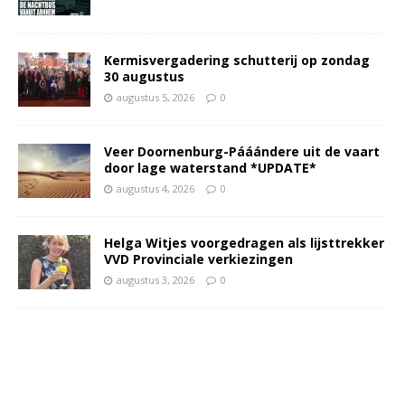
Kermisvergadering schutterij op zondag
30 augustus
augustus 5, 2026
0
Veer Doornenburg-Pááándere uit de vaart
door lage waterstand *UPDATE*
augustus 4, 2026
0
Helga Witjes voorgedragen als lijsttrekker
VVD Provinciale verkiezingen
augustus 3, 2026
0