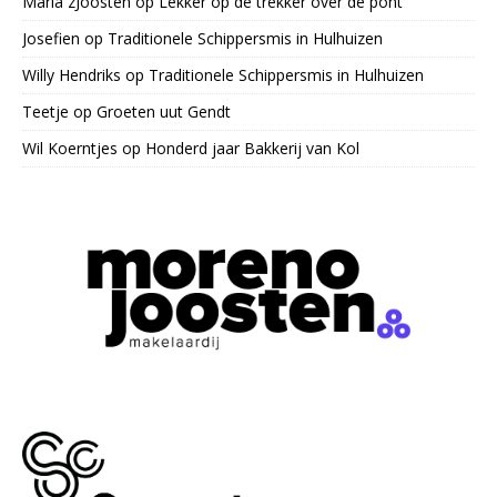
Maria zJoosten
op
Lekker op de trekker over de pont
Josefien
op
Traditionele Schippersmis in Hulhuizen
Willy Hendriks
op
Traditionele Schippersmis in Hulhuizen
Teetje
op
Groeten uut Gendt
Wil Koerntjes
op
Honderd jaar Bakkerij van Kol